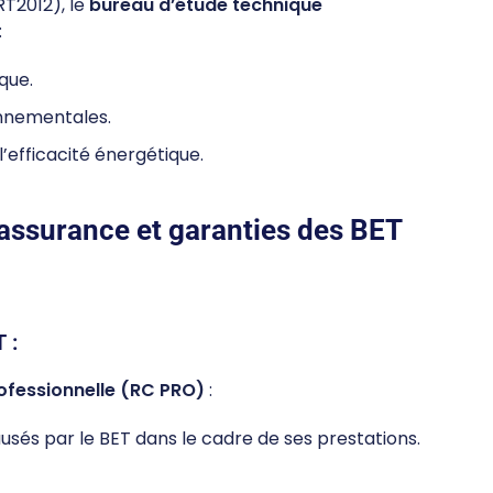
T2012), le
bureau d’étude technique
:
que.
nnementales.
’efficacité énergétique.
assurance et garanties des BET
 :
rofessionnelle (RC PRO)
:
és par le BET dans le cadre de ses prestations.