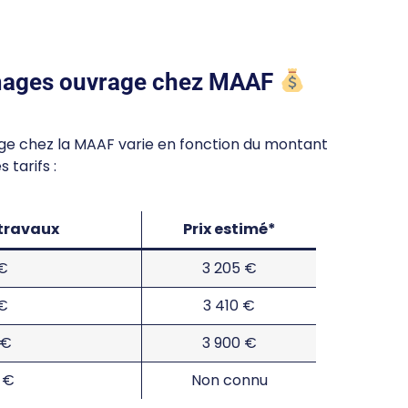
mmages ouvrage chez MAAF
e chez la MAAF varie en fonction du montant
 tarifs :
 travaux
Prix estimé*
 €
3 205 €
 €
3 410 €
 €
3 900 €
 €
Non connu